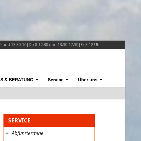
0 und 13:30-16|Do 8-12:30 und 13:30-17:30|Fr 8-12 Uhr
OS & BERATUNG
Service
Über uns
SERVICE
Abfuhrtermine