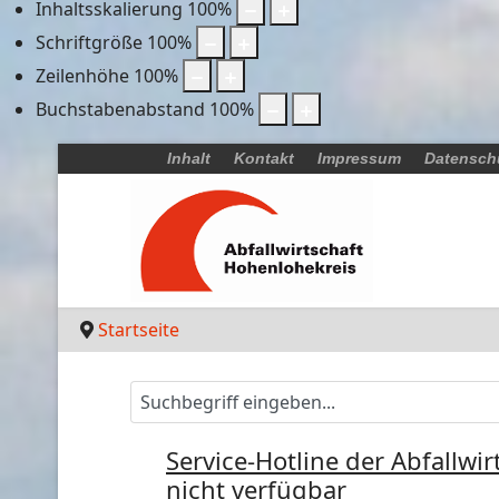
Inhaltsskalierung
100
%
Schriftgröße
100
%
Zeilenhöhe
100
%
Buchstabenabstand
100
%
Inhalt
Kontakt
Impressum
Datensch
Startseite
Service-Hotline der Abfallwi
nicht verfügbar