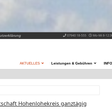
07940 18-555
Mo-Mi 8-12:3
utzerklärung
AKTUELLES
Leistungen & Gebühren
INF
rtschaft Hohenlohekreis ganztägig